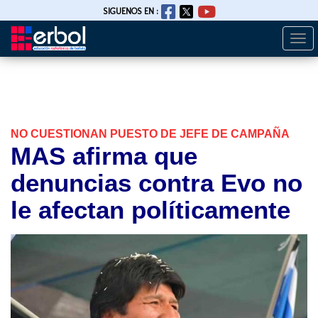
SIGUENOS EN :
Togg
Pasar
navi
al
contenido
principal
NO CUESTIONAN PUESTO DE JEFE DE CAMPAÑA
MAS afirma que
denuncias contra Evo no
le afectan políticamente