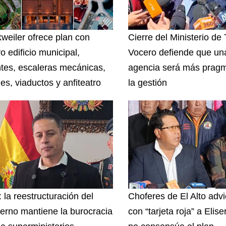
weiler ofrece plan con
Cierre del Ministerio de
o edificio municipal,
Vocero defiende que un
tes, escaleras mecánicas,
agencia será más pragm
es, viaductos y anfiteatro
la gestión
 la reestructuración del
Choferes de El Alto advi
erno mantiene la burocracia
con “tarjeta roja” a Elise