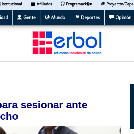
Institucional
Afiliados
Programaci�n
Proyectos/Capa
idad
Gente
Mundo
Deportes
Opinión
ara sesionar ante
acho