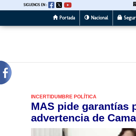
SIGUENOS EN :
Portada
Nacional
Segur
Pasar
al
contenido
principal
INCERTIDUMBRE POLÍTICA
MAS pide garantías p
advertencia de Cam