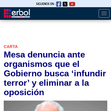
SIGUENOS EN :
Togg
Pasar
navi
al
contenido
principal
CARTA
Mesa denuncia ante
organismos que el
Gobierno busca ‘infundir
terror’ y eliminar a la
oposición