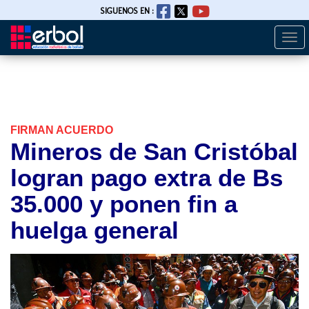
SIGUENOS EN :
Togg
Pasar
navi
al
contenido
principal
FIRMAN ACUERDO
Mineros de San Cristóbal
logran pago extra de Bs
35.000 y ponen fin a
huelga general