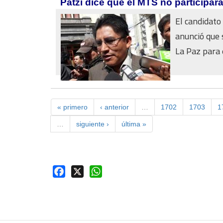
Patzi dice que el MTS no participará
El candidato
anunció que 
La Paz para e
« primero
‹ anterior
…
1702
1703
1
…
siguiente ›
última »
Facebook
X
WhatsApp