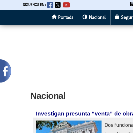
SIGUENOS EN :
Portada
Nacional
Segur
Pasar
al
contenido
principal
Nacional
Investigan presunta “venta” de ob
Dos funciona