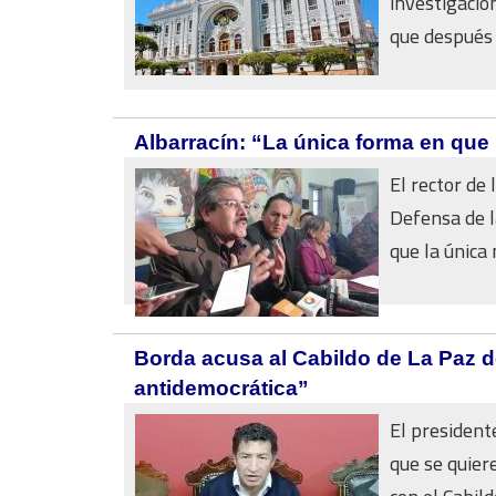
investigació
que después l
Albarracín: “La única forma en que
El rector de
Defensa de l
que la única
Borda acusa al Cabildo de La Paz 
antidemocrática”
El president
que se quier