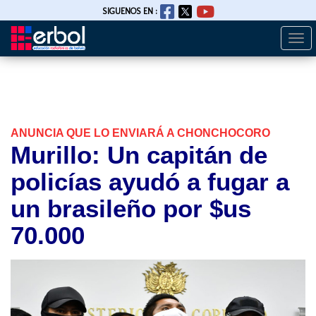
SIGUENOS EN :
Togg
Pasar
navi
al
contenido
principal
ANUNCIA QUE LO ENVIARÁ A CHONCHOCORO
Murillo: Un capitán de
policías ayudó a fugar a
un brasileño por $us
70.000