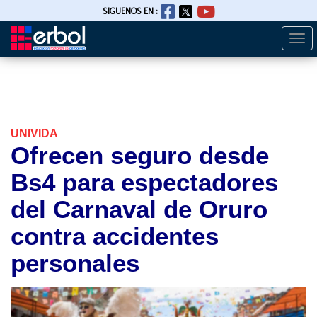
SIGUENOS EN :
Togg
Pasar
navi
al
contenido
principal
UNIVIDA
Ofrecen seguro desde
Bs4 para espectadores
del Carnaval de Oruro
contra accidentes
personales