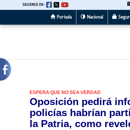
SIGUENOS EN :
Portada
Nacional
Segur
Pasar
al
contenido
principal
ESPERA QUE NO SEA VERDAD
Oposición pedirá inf
policías habrían par
la Patria, como reve