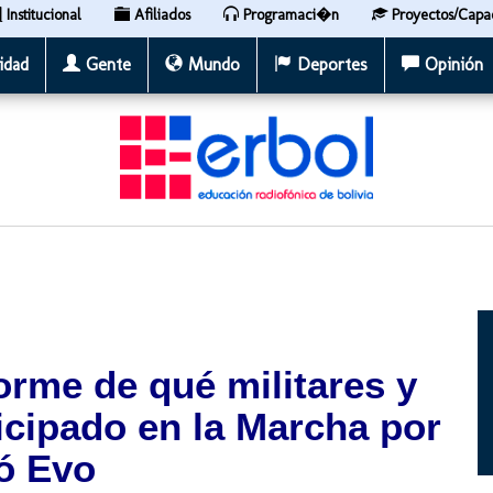
Institucional
Afiliados
Programaci�n
Proyectos/Capa
idad
Gente
Mundo
Deportes
Opinión
orme de qué militares y
ticipado en la Marcha por
ló Evo