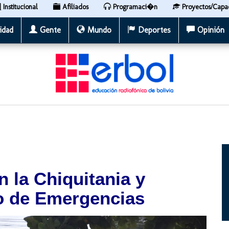
Institucional
Afiliados
Programaci�n
Proyectos/Capa
idad
Gente
Mundo
Deportes
Opinión
n la Chiquitania y
o de Emergencias