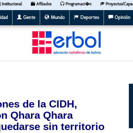
Institucional
Afiliados
Programaci�n
Proyectos/Capa
idad
Gente
Mundo
Deportes
Opinión
nes de la CIDH,
ión Qhara Qhara
uedarse sin territorio