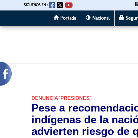
SIGUENOS EN :
Portada
Nacional
Segur
Pasar
al
contenido
principal
DENUNCIA 'PRESIONES'
Pese a recomendacio
indígenas de la nac
advierten riesgo de q