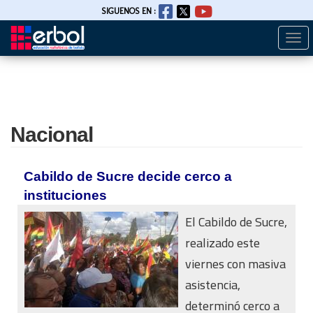
SIGUENOS EN :
Togg
Pasar
navi
al
contenido
principal
Nacional
Cabildo de Sucre decide cerco a
instituciones
El Cabildo de Sucre,
realizado este
viernes con masiva
asistencia,
determinó cerco a