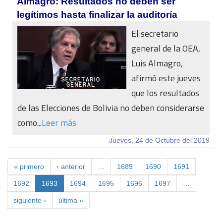
Almagro: Resultados no deben ser
legítimos hasta finalizar la auditoría
El secretario
general de la OEA,
Luis Almagro,
afirmó este jueves
que los resultados
de las Elecciones de Bolivia no deben considerarse
como...
Leer más
Jueves, 24 de Octubre del 2019
« primero
‹ anterior
…
1689
1690
1691
1692
1693
1694
1695
1696
1697
…
siguiente ›
última »