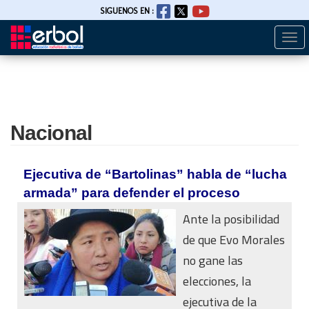
SIGUENOS EN :
Togg
Pasar
navi
al
contenido
principal
Nacional
Ejecutiva de “Bartolinas” habla de “lucha
armada” para defender el proceso
Ante la posibilidad
de que Evo Morales
no gane las
elecciones, la
ejecutiva de la