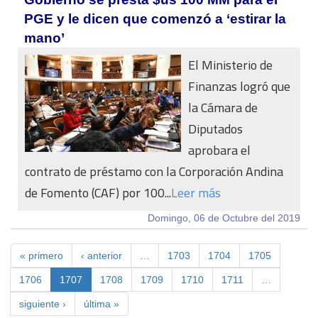
PGE y le dicen que comenzó a ‘estirar la
mano’
El Ministerio de
Finanzas logró que
la Cámara de
Diputados
aprobara el
contrato de préstamo con la Corporación Andina
de Fomento (CAF) por 100...
Leer más
Domingo, 06 de Octubre del 2019
« primero
‹ anterior
…
1703
1704
1705
1706
1707
1708
1709
1710
1711
…
siguiente ›
última »