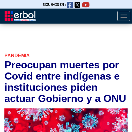
SIGUENOS EN :
Togg
Pasar
navi
al
contenido
principal
PANDEMIA
Preocupan muertes por
Covid entre indígenas e
instituciones piden
actuar Gobierno y a ONU