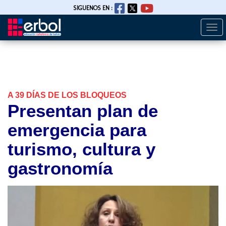
SIGUENOS EN :
Togg
Pasar
navi
al
contenido
principal
A 39 DÍAS DE LOS BLOQUEOS
Presentan plan de
emergencia para
turismo, cultura y
gastronomía