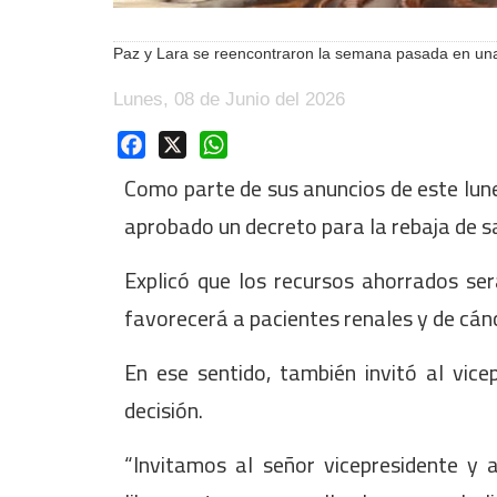
Paz y Lara se reencontraron la semana pasada en una
Lunes, 08 de Junio del 2026
Facebook
X
WhatsApp
Como parte de sus anuncios de este lune
aprobado un decreto para la rebaja de sa
Explicó que los recursos ahorrados s
favorecerá a pacientes renales y de cánc
En ese sentido, también invitó al vi
decisión.
“Invitamos al señor vicepresidente y 