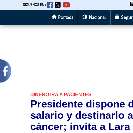
SIGUENOS EN :
Portada
Nacional
Segur
Pasar
al
contenido
principal
DINERO IRÁ A PACIENTES
Presidente dispone d
salario y destinarlo 
cáncer; invita a Lar