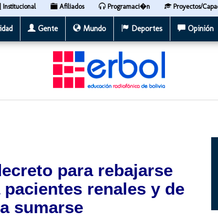
Institucional
Afiliados
Programaci�n
Proyectos/Capa
idad
Gente
Mundo
Deportes
Opinión
ecreto para rebajarse
a pacientes renales y de
a a sumarse