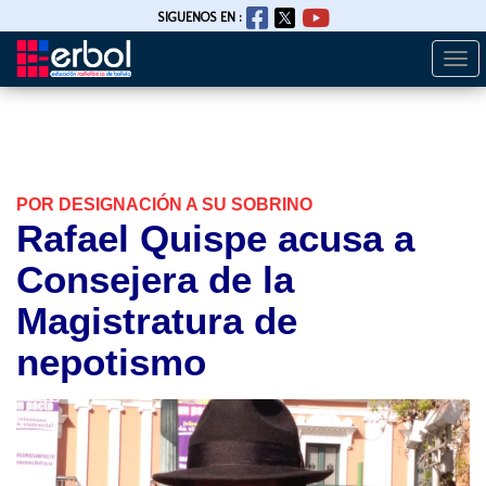
SIGUENOS EN :
Togg
Pasar
navi
al
contenido
principal
POR DESIGNACIÓN A SU SOBRINO
Rafael Quispe acusa a
Consejera de la
Magistratura de
nepotismo