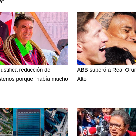
a”
justifica reducción de
ABB superó a Real Orur
sterios porque “había mucho
Alto
”