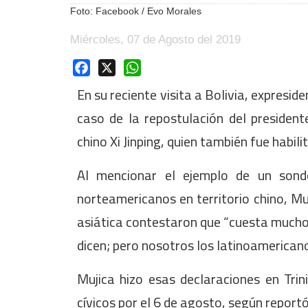
Foto: Facebook / Evo Morales
Miércoles, 07 de Agosto del 2019
Facebook
X
WhatsApp
En su reciente visita a Bolivia, expresi
caso de la repostulación del president
chino Xi Jinping, quien también fue habili
Al mencionar el ejemplo de un sond
norteamericanos en territorio chino, Mu
asiática contestaron que “cuesta mucho 
dicen; pero nosotros los latinoamerican
Mujica hizo esas declaraciones en Trin
cívicos por el 6 de agosto, según report