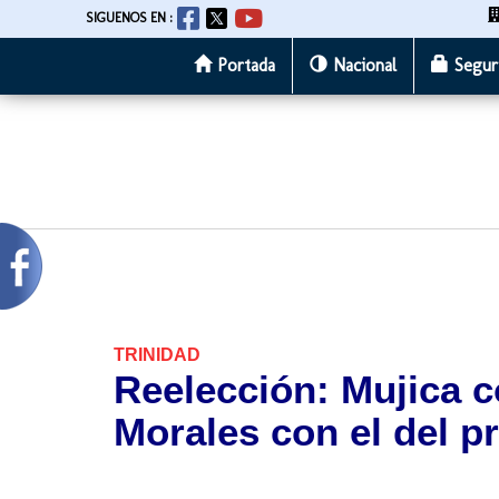
SIGUENOS EN :
Portada
Nacional
Segur
Pasar
al
contenido
principal
TRINIDAD
Reelección: Mujica 
Morales con el del p