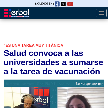
SIGUENOS EN :
Togg
Pasar
navi
al
contenido
principal
“ES UNA TAREA MUY TITÁNICA”
Salud convoca a las
universidades a sumarse
a la tarea de vacunación