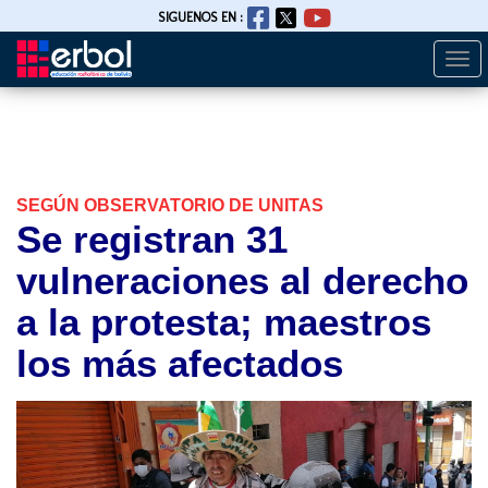
SIGUENOS EN :
Togg
Pasar
navi
al
contenido
principal
SEGÚN OBSERVATORIO DE UNITAS
Se registran 31
vulneraciones al derecho
a la protesta; maestros
los más afectados