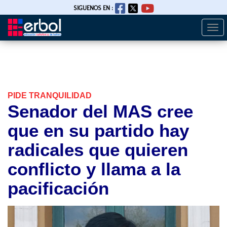
SIGUENOS EN :
Togg
Pasar
navi
al
contenido
principal
PIDE TRANQUILIDAD
Senador del MAS cree
que en su partido hay
radicales que quieren
conflicto y llama a la
pacificación