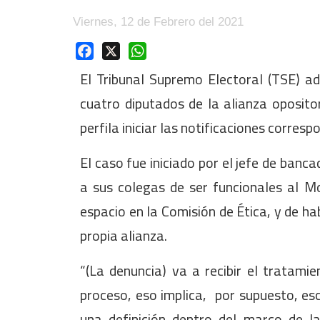
Viernes, 12 de Febrero del 2021
Facebook
X
WhatsApp
El Tribunal Supremo Electoral (TSE) ad
cuatro diputados de la alianza oposito
perfila iniciar las notificaciones corresp
El caso fue iniciado por el jefe de banc
a sus colegas de ser funcionales al M
espacio en la Comisión de Ética, y de ha
propia alianza.
“(La denuncia) va a recibir el tratami
proceso, eso implica, por supuesto, es
una definición dentro del marco de l