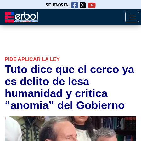
SIGUENOS EN :
Togg
Pasar
navi
al
contenido
principal
PIDE APLICAR LA LEY
Tuto dice que el cerco ya
es delito de lesa
humanidad y critica
“anomia” del Gobierno