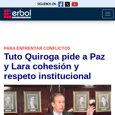
SIGUENOS EN :
Togg
Pasar
navi
al
contenido
principal
PARA ENFRENTAR CONFLICTOS
Tuto Quiroga pide a Paz
y Lara cohesión y
respeto institucional