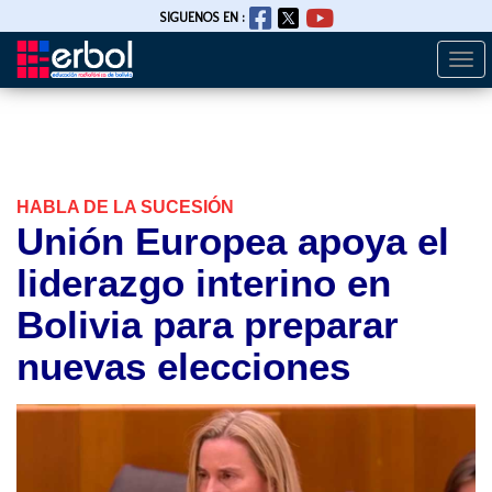
SIGUENOS EN :
Togg
Pasar
navi
al
contenido
principal
HABLA DE LA SUCESIÓN
Unión Europea apoya el
liderazgo interino en
Bolivia para preparar
nuevas elecciones