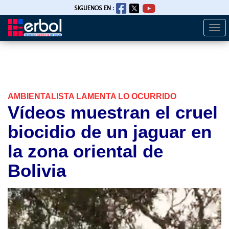
SIGUENOS EN :
Togg
Pasar
navi
al
contenido
principal
AMBIENTALISTA LAMENTA LO OCURRIDO
Vídeos muestran el cruel
biocidio de un jaguar en
la zona oriental de
Bolivia