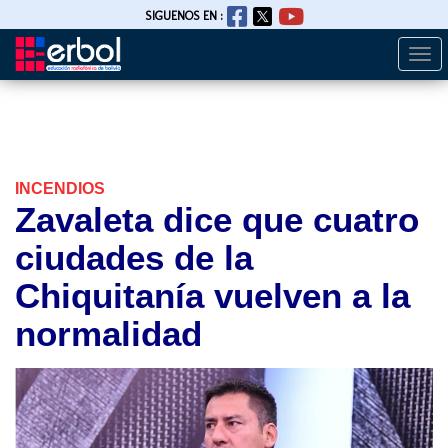
SIGUENOS EN :
Togg
Pasar
navi
al
contenido
principal
INCENDIOS
Zavaleta dice que cuatro
ciudades de la
Chiquitanía vuelven a la
normalidad