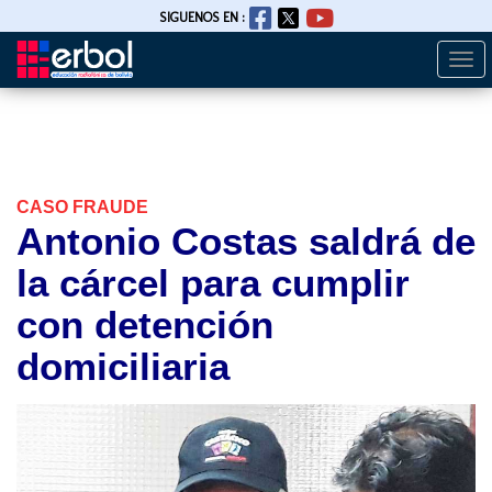
SIGUENOS EN :
Togg
Pasar
navi
al
contenido
principal
CASO FRAUDE
Antonio Costas saldrá de
la cárcel para cumplir
con detención
domiciliaria