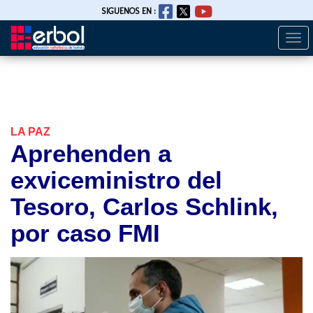
SIGUENOS EN :
Togg
Pasar
navi
al
contenido
principal
LA PAZ
Aprehenden a
exviceministro del
Tesoro, Carlos Schlink,
por caso FMI