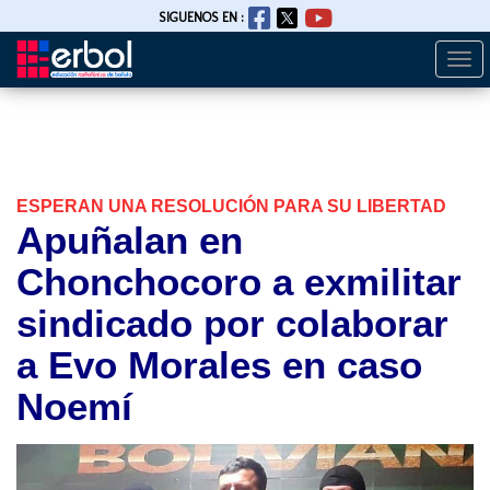
SIGUENOS EN :
Togg
Pasar
navi
al
contenido
principal
ESPERAN UNA RESOLUCIÓN PARA SU LIBERTAD
Apuñalan en
Chonchocoro a exmilitar
sindicado por colaborar
a Evo Morales en caso
Noemí