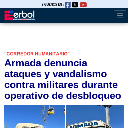
SIGUENOS EN :
Togg
Pasar
navi
al
contenido
principal
“CORREDOR HUMANITARIO”
Armada denuncia
ataques y vandalismo
contra militares durante
operativo de desbloqueo