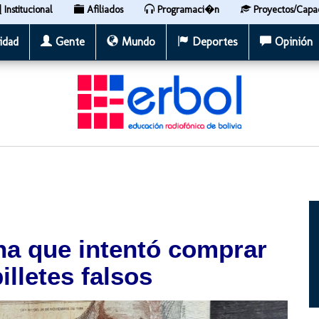
Institucional
Afiliados
Programaci�n
Proyectos/Capa
idad
Gente
Mundo
Deportes
Opinión
na que intentó comprar
lletes falsos