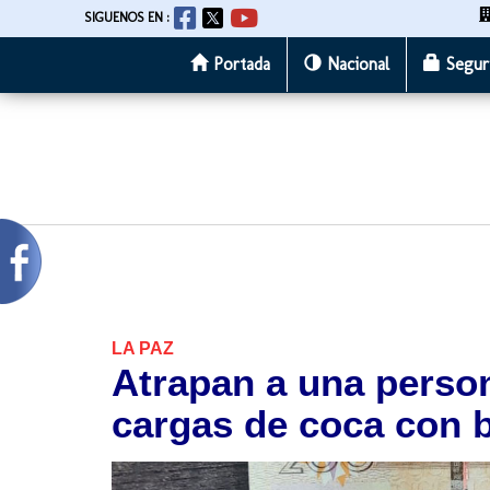
SIGUENOS EN :
Portada
Nacional
Segur
Pasar
al
contenido
principal
LA PAZ
Atrapan a una perso
cargas de coca con bi