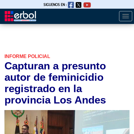
SIGUENOS EN :
Togg
Pasar
navi
al
contenido
principal
INFORME POLICIAL
Capturan a presunto
autor de feminicidio
registrado en la
provincia Los Andes