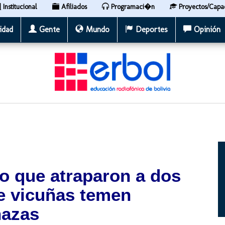
Institucional
Afiliados
Programaci�n
Proyectos/Capa
idad
Gente
Mundo
Deportes
Opinión
o que atraparon a dos
de vicuñas temen
nazas