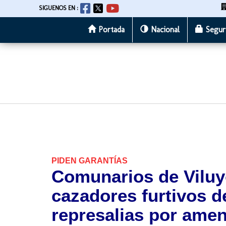
SIGUENOS EN :
Portada
Nacional
Segur
Pasar
al
contenido
principal
PIDEN GARANTÍAS
Comunarios de Viluy
cazadores furtivos 
represalias por ame