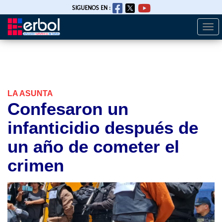
SIGUENOS EN :
Togg
Pasar
navi
al
contenido
principal
LA ASUNTA
Confesaron un
infanticidio después de
un año de cometer el
crimen