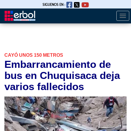
SIGUENOS EN :
Togg
Pasar
navi
al
contenido
principal
CAYÓ UNOS 150 METROS
Embarrancamiento de
bus en Chuquisaca deja
varios fallecidos