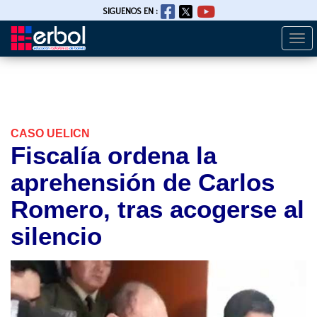
SIGUENOS EN :
Togg
Pasar
navi
al
contenido
principal
CASO UELICN
Fiscalía ordena la
aprehensión de Carlos
Romero, tras acogerse al
silencio