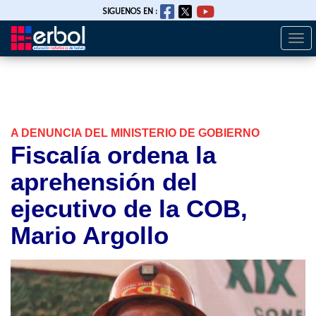
SIGUENOS EN :
Togg
Pasar
navi
al
contenido
principal
A DENUNCIA DEL MINISTERIO DE GOBIERNO
Fiscalía ordena la
aprehensión del
ejecutivo de la COB,
Mario Argollo