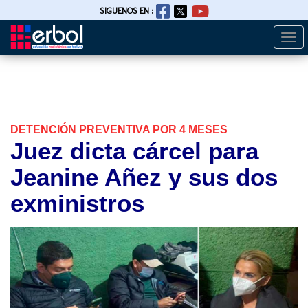
SIGUENOS EN :
Togg
Pasar
navi
al
contenido
principal
DETENCIÓN PREVENTIVA POR 4 MESES
Juez dicta cárcel para
Jeanine Añez y sus dos
exministros