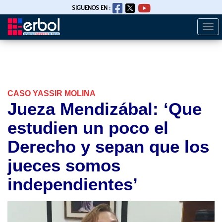
SIGUENOS EN :
Togg
Pasar
navi
al
contenido
principal
CASO YASSIR MOLINA
Jueza Mendizábal: ‘Que
estudien un poco el
Derecho y sepan que los
jueces somos
independientes’