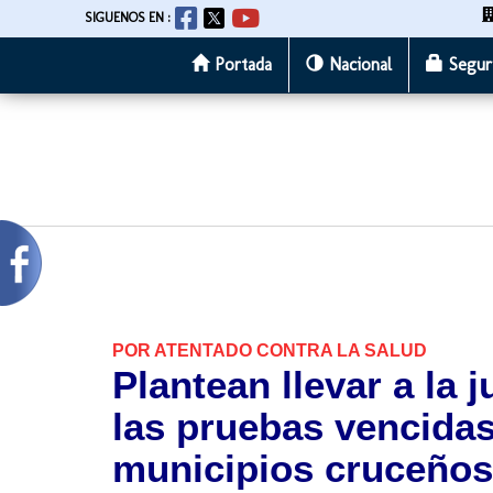
SIGUENOS EN :
Portada
Nacional
Segur
Pasar
al
contenido
principal
POR ATENTADO CONTRA LA SALUD
Plantean llevar a la j
las pruebas vencida
municipios cruceños