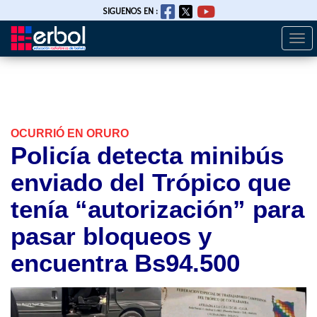
SIGUENOS EN :
Togg
Pasar
navi
al
contenido
principal
OCURRIÓ EN ORURO
Policía detecta minibús
enviado del Trópico que
tenía “autorización” para
pasar bloqueos y
encuentra Bs94.500