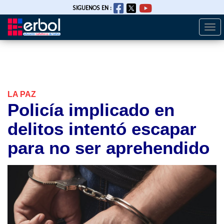
SIGUENOS EN :
Togg
Pasar
navi
al
contenido
principal
LA PAZ
Policía implicado en
delitos intentó escapar
para no ser aprehendido