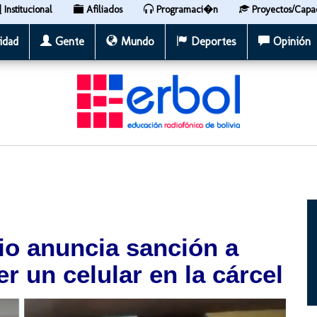
Institucional
Afiliados
Programaci�n
Proyectos/Capa
idad
Gente
Mundo
Deportes
Opinión
io anuncia sanción a
r un celular en la cárcel