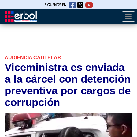
SIGUENOS EN :
Togg
Pasar
navi
al
contenido
principal
AUDIENCIA CAUTELAR
Viceministra es enviada
a la cárcel con detención
preventiva por cargos de
corrupción