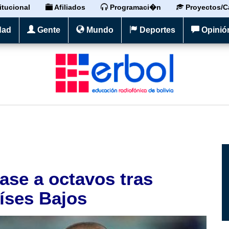
itucional
Afiliados
Programaci�n
Proyectos/C
dad
Gente
Mundo
Deportes
Opinió
ase a octavos tras
íses Bajos