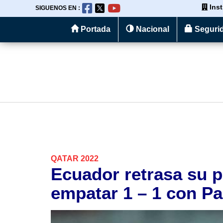
Inst
SIGUENOS EN :
Portada
Nacional
Seguri
Pasar
al
contenido
principal
QATAR 2022
Ecuador retrasa su p
empatar 1 – 1 con Pa