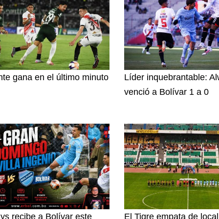
nte gana en el último minuto
Líder inquebrantable: A
venció a Bolívar 1 a 0
ys recibe a Bolívar este
El Tigre empata de loca