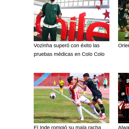
Vozinha superó con éxito las
Orie
pruebas médicas en Colo Colo
El Inde rompió su mala racha
Alwa