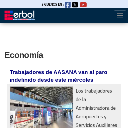
SIGUENOS EN :
Togg
Pasar
navi
al
contenido
principal
Economía
Trabajadores de AASANA van al paro
indefinido desde este miércoles
Los trabajadores
de la
Administradora de
Aeropuertos y
Servicios Auxiliares