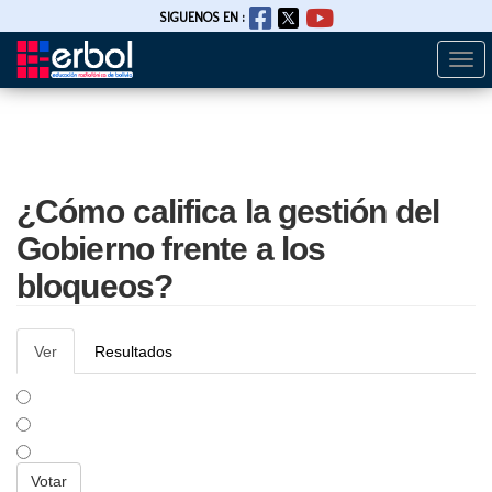
SIGUENOS EN :
Togg
Pasar
navi
al
contenido
principal
¿Cómo califica la gestión del
Gobierno frente a los
bloqueos?
Solapas
Ver
(solapa
Resultados
principales
activa)
BUENA
REGULAR
MALA
Opciones
Votar