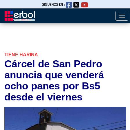
SIGUENOS EN :
Togg
Pasar
navi
al
contenido
principal
TIENE HARINA
Cárcel de San Pedro
anuncia que venderá
ocho panes por Bs5
desde el viernes