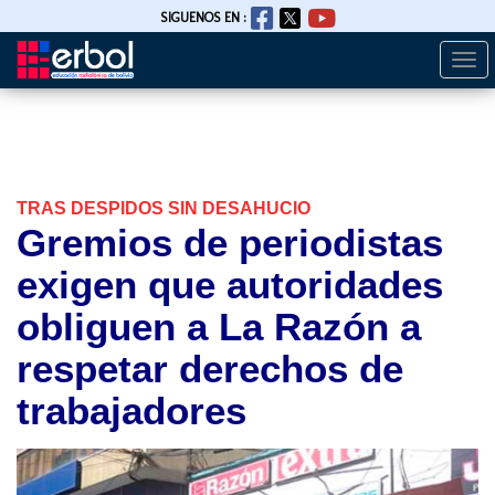
SIGUENOS EN :
Togg
Pasar
navi
al
contenido
principal
TRAS DESPIDOS SIN DESAHUCIO
Gremios de periodistas
exigen que autoridades
obliguen a La Razón a
respetar derechos de
trabajadores