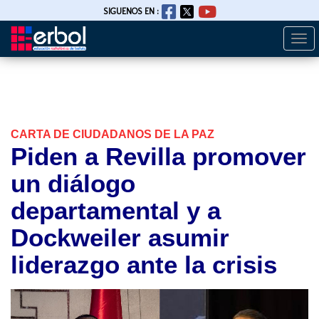
SIGUENOS EN :
Togg
Pasar
navi
al
contenido
principal
CARTA DE CIUDADANOS DE LA PAZ
Piden a Revilla promover
un diálogo
departamental y a
Dockweiler asumir
liderazgo ante la crisis